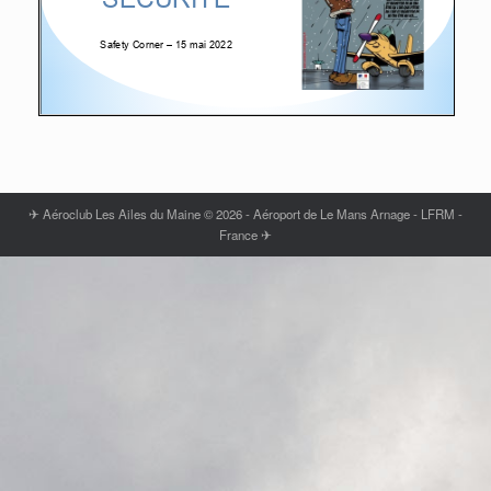
✈ Aéroclub Les Ailes du Maine © 2026 - Aéroport de Le Mans Arnage - LFRM -
France ✈