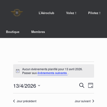
L’Aéroclub
Volez !
Pilotez !
Boutique
Membres
Évènements
for
Aucun évènements planifié pour 13 avril 2026.
Notice
13
Passer aux
évènements suivants
.
avril
2026
13/4/2026
Recherche
Navigation
Recherche
Jour
et
de
Sélectionnez
navigation
vues
une
de
Évènement
date.
Jour précédent
Jour suivant
vues
Évènements