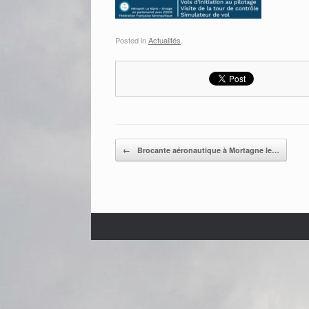
Posted in
Actualités
.
Post navigation
←
Brocante aéronautique à Mortagne le…