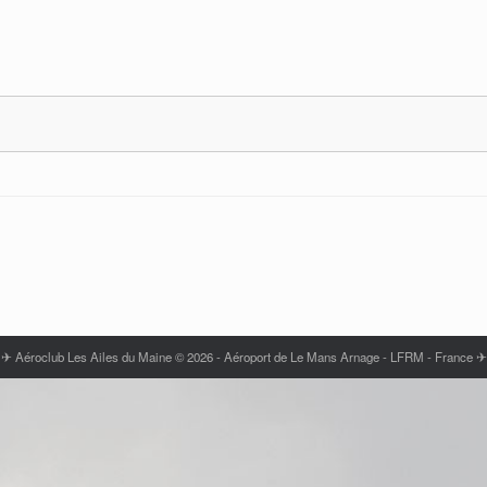
✈ Aéroclub Les Ailes du Maine © 2026 - Aéroport de Le Mans Arnage - LFRM - France ✈