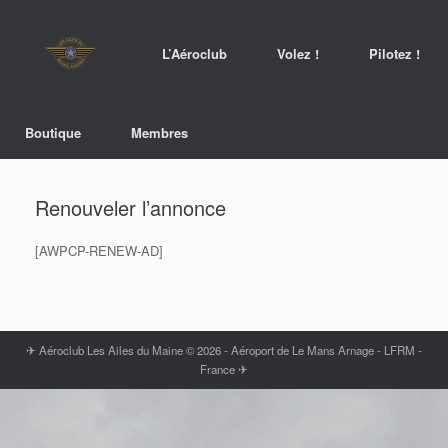
L’Aéroclub
Volez !
Pilotez !
Boutique
Membres
Renouveler l’annonce
[AWPCP-RENEW-AD]
✈ Aéroclub Les Ailes du Maine © 2026 - Aéroport de Le Mans Arnage - LFRM -
France ✈