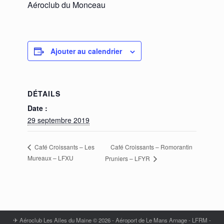
Aéroclub du Monceau
Ajouter au calendrier
DÉTAILS
Date :
29 septembre 2019
Café Croissants – Romorantin
Café Croissants – Les
Mureaux – LFXU
Pruniers – LFYR
✈ Aéroclub Les Ailes du Maine © 2026 - Aéroport de Le Mans Arnage - LFRM -