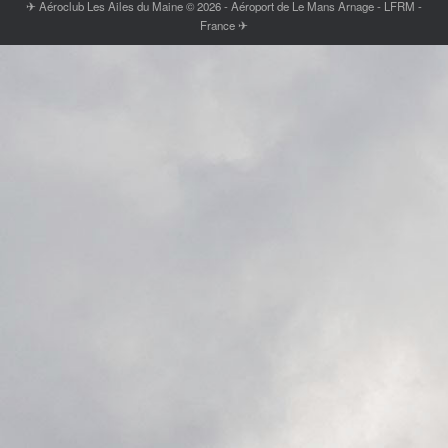
✈ Aéroclub Les Ailes du Maine © 2026 - Aéroport de Le Mans Arnage - LFRM -
France ✈